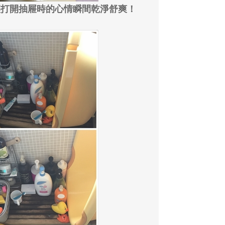
讓打開抽屜時的心情瞬間乾淨舒爽！